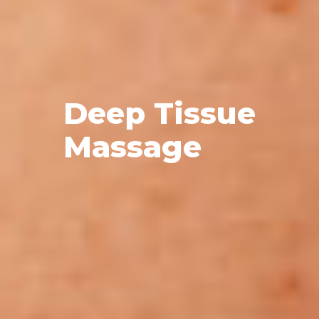
D
e
e
p
T
i
s
s
u
e
M
a
s
s
a
g
e